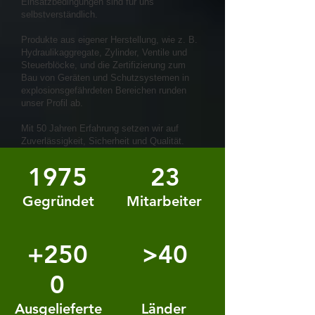
Einsatzbedingungen sind für uns
selbstverständlich.
Produkte aus eigener Herstellung, wie z. B.
Hydraulikaggregate, Zylinder, Ventile und
Steuerblöcke, und die Zertifizierung zum
Bau von Geräten und Schutzsystemen in
explosionsgefährdeten Bereichen runden
unser Profil ab.
Mit 50 Jahren Erfahrung setzen wir auf
Zuverlässigkeit, Sicherheit und Qualität.
1975
23
Gegründet
Mitarbeiter
+250
>40
0
Ausgelieferte
Länder