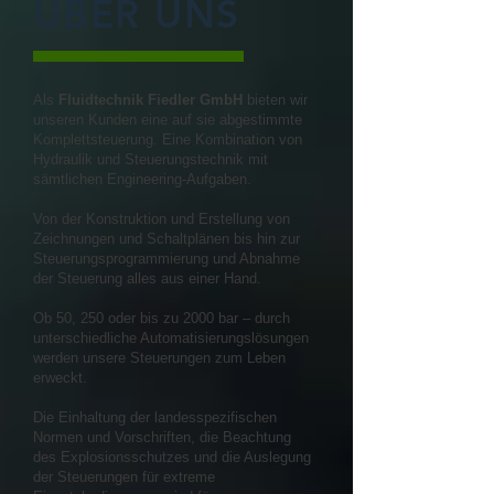
ÜBER UNS
Als
Fluidtechnik Fiedler
GmbH
bieten wir
unseren Kunden eine auf sie abgestimmte
Komplettsteuerung. Eine Kombination von
Hydraulik und Steuerungstechnik mit
sämtlichen Engineering-Aufgaben.
Von der Konstruktion und Erstellung von
Zeichnungen und Schaltplänen bis hin zur
Steuerungsprogrammierung und Abnahme
der Steuerung alles aus einer Hand.
Ob 50, 250 oder bis zu 2000 bar – durch
unterschiedliche Automatisierungslösungen
werden unsere Steuerungen zum Leben
erweckt.
Die Einhaltung der landesspezifischen
Normen und Vorschriften, die Beachtung
des Explosionsschutzes und die Auslegung
der Steuerungen für extreme